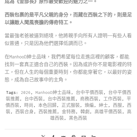
成為《金部長》原作最受歡迎的魅力之一。
西裝包裹的是平凡父親的身分，而藏在西裝之下的，則是足
以讓敵人聞風喪膽的傳奇特工。
當最強老爸被逼到絕境，他將親手向所有人證明——有些人看
似普通，只是因為他們選擇低調而已。
在ManhooD紳士品味，我們希望每位走進店裡的顧客，都能
找到一套真正適合自己的西裝。因為或許你不是電影裡的特
工，但在人生的每個重要時刻，你都能穿著它，以最好的姿
態，成為自己故事中的主角。
Tags:
2026
,
ManhooD紳士品味
,
台中平價西裝
,
台中平價西
裝推薦
,
台中西裝
,
台中西裝推薦
,
商務西裝
,
工作西裝
,
平
價西裝
,
時尚
,
本色回歸
,
正式服裝
,
煥編
,
紳士
,
西服
,
西
裝
,
西裝合身
,
西裝推薦
,
金特務
,
韓劇
,
高雄平價西裝
,
高
雄西裝
,
黑色西裝