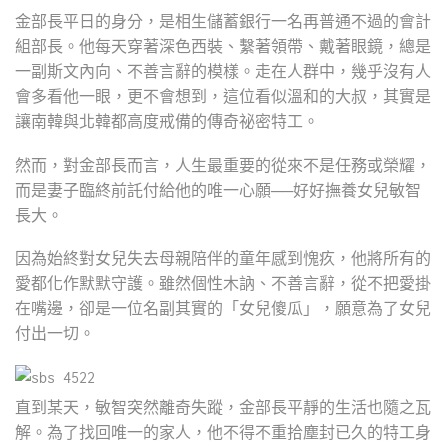
金部長平日的身分，是相生儲蓄銀行一名再普通不過的會計
組部長。他每天穿著深色西裝、繫著領帶、戴著眼鏡，總是
一副斯文內向、不善言辭的模樣。走在人群中，幾乎沒有人
會多看他一眼，更不會想到，這位看似溫和的大叔，其實是
讓南韓與北韓都高度戒備的傳奇祕密特工。
然而，對金部長而言，人生最重要的從來不是任務或榮耀，
而是妻子臨終前託付給他的唯一心願──好好撫養女兒敏智
長大。
因為始終對女兒失去母親陪伴的童年感到愧疚，他將所有的
愛都化作默默守護。雖然個性木訥、不善言辭，從不把愛掛
在嘴邊，卻是一位名副其實的「女兒傻瓜」，願意為了女兒
付出一切。
直到某天，敏智突然離奇失蹤，金部長平靜的生活也隨之瓦
解。為了找回唯一的家人，他不得不重拾塵封已久的特工身