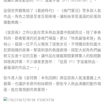
隸屬於廣受歡迎的「PTJ 漫畫宇宙（PTJ Universe）」。
這個世界觀集結了《看臉時代》、《格鬥實況》等多部人氣
作品，角色之間甚至會互相串場，讓粉絲享受滿滿的彩蛋與
連動樂趣。
《金部長》之所以能在眾多熱血漫畫中脫穎而出，除了拳拳
到肉、節奏緊湊的近身格鬥場面，更以「地表最強老爸」為
核心，描寫一位平凡父親為了拯救女兒，不惜獨自對抗龐大
犯罪組織的故事。緊張刺激的救援劇情，搭配大叔角色們幽
默又反差十足的互動，讓作品在連載期間累積驚人的點閱數
與極高評價，不少讀者更直呼：「這是 PTJ 宇宙最熱血、
最催淚的作品之一。」
如今真人版《金特務：本色回歸》將這部高人氣漫畫搬上大
銀幕，也讓許多原作粉絲期待，那些令人熱血沸騰的動作場
面，能在電視劇完美重現。