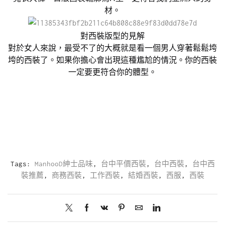
材。
對西裝版型的見解
對於女人來說，最受不了的大概就是看一個男人穿著鬆鬆垮
垮的西裝了。如果你擔心會出現這種尷尬的情況。你的西裝
一定要更符合你的體型。
Tags:
ManhooD紳士品味
,
台中平價西裝
,
台中西裝
,
台中西
裝推薦
,
商務西裝
,
工作西裝
,
結婚西裝
,
西服
,
西裝