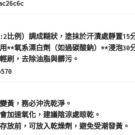
1:2比例）調成糊狀，塗抹於汗漬處靜置15
用**氧系漂白劑（如過碳酸鈉）**浸泡30
輕刷，去除油脂與髒污。
變黃，務必沖洗乾淨。
會加速氧化，建議
陰涼處晾乾
。
存放前，可放入乾燥劑，避免受潮發黃。