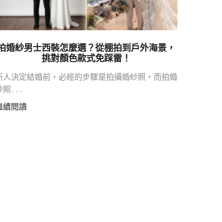
冷色調
拍婚紗男士西裝怎麼選？從棚拍到戶外海景，
挑選西
挑對顏色款式免踩雷！
場與...
新人決定結婚前，必經的步驟是拍攝婚紗照，而拍婚
繼續閱
紗照...
繼續閱讀