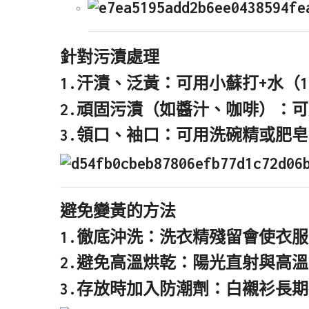
針對污漬處理
1.汗漬、泛黃
：可用
小蘇打+水
（
2.頑固污漬（如醬汁、咖啡）
：可
3.領口、袖口
：可用
洗碗精或肥皂
避免變黃的方法
1.徹底沖洗
：洗衣精殘留會使衣服
2.避免高溫烘乾
：陽光直射與高溫
3.存放時加入防潮劑
：白襯衫長期