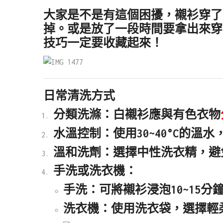
大家是不是有這個困擾，襯衫穿了
掉。或是放了一段時間要拿出來穿
技巧一定要收藏起來！
日常清洗方式
分類洗滌
：白襯衫應與有色衣物
水溫控制
：使用
30~40°C的溫水
溫和洗劑
：選擇
中性洗衣精
，避
手洗或洗衣機
：
手洗
：可將襯衫浸泡10~15
洗衣機
：使用
洗衣袋
，選擇
輕