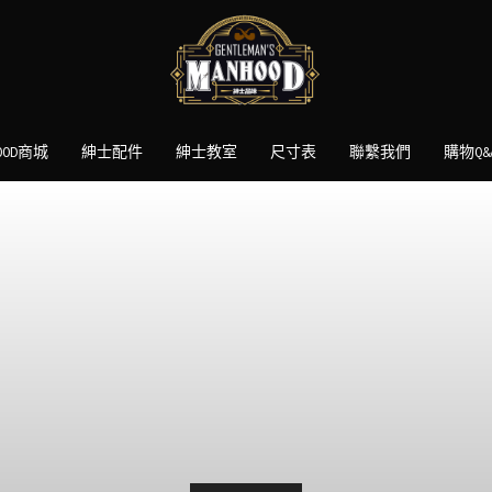
HOOD商城
紳士配件
紳士教室
尺寸表
聯繫我們
購物Q&