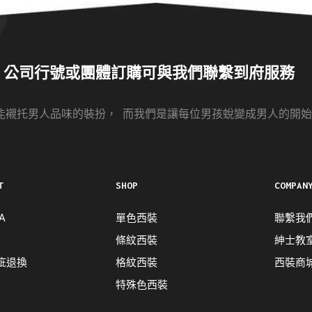
公司行號或團體訂購可與我們聯繫到府服務
能襯托男人品味的裝扮， 而我們是讓每位男孩蛻變成男人的開始
T
SHOP
COMPAN
A
單色西裝
聯繫我
條紋西裝
紳士教
疵退換
格紋西裝
西裝商
特殊色西裝