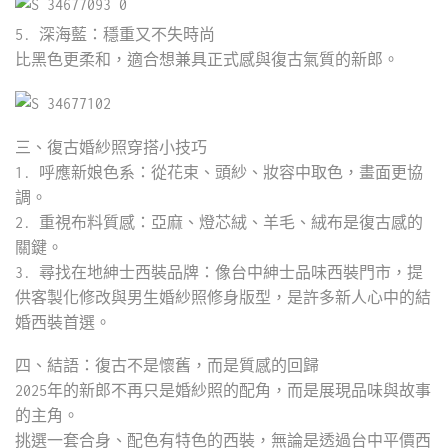
5. 深海藍：穩重又不失時尚
比黑色更柔和，適合想兼具正式感與復古氣質的新郎。
三、復古婚紗照穿搭小技巧
1. 呼應新娘色系：從花束、頭紗、妝容中取色，畫面更協
調。
2. 重視布料質感：亞麻、燈芯絨、羊毛、絨布是復古感的
關鍵。
3. 尋找在地紳士西裝品牌：像台中紳士品味西裝門市，提
供客製化修改與男生婚紗照修身版型，是許多新人心中的結
婚西裝首選。
四、結語：復古不是懷舊，而是質感的回歸
2025年的新郎不再只是婚紗照的配角，而是展現品味與故事
的主角。
挑選一套合身、配色有特色的西裝，無論是透過台中平價西