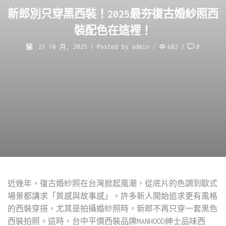
新郎別只穿黑西裝！2025最夯復古婚紗照西
裝配色在這裡！
27 10 月, 2025
/
Posted by
admin
/
682
/
0
近幾年，復古婚紗照在台灣掀起風潮，從底片的色調到歐式
場景都講求「質感與故事感」。許多新人開始追求更有風格
的西裝穿搭，尤其是拍攝婚紗照時，新郎不再只穿一套黑色
西裝拍照。這時，台中平價西裝品牌MANHOOD紳士品味西