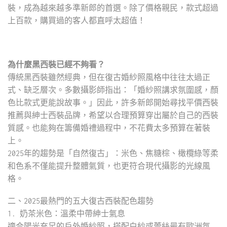
裝，成為越來越多準新郎的首選。除了價格親民，款式超過
上百款，購買過的客人都直呼太超值！
為什麼黑西裝已經不夠看？
傳統黑西裝雖然經典，但在復古婚紗照風格中往往太過正
式、缺乏層次。多數攝影師指出：「婚紗照講求氛圍感，顏
色比款式更能說故事。」因此，許多新郎開始尋找平價西裝
推薦與紳士西裝品牌，希望以合理預算穿出屬於自己的西裝
質感。也能夠在籌備婚禮過程中，不花費太多預算在著裝
上。
2025年的趨勢是「自然復古」：米色、焦糖棕、橄欖綠等柔
和色系不僅能提升整體氣質，也更符合現代攝影的光線風
格。
二、2025最熱門的五大復古西裝配色趨勢
1. 奶茶米色：溫柔中帶紳士氣息
適合陽光充足的戶外婚紗照，搭配白紗或蕾絲最有歐洲氛