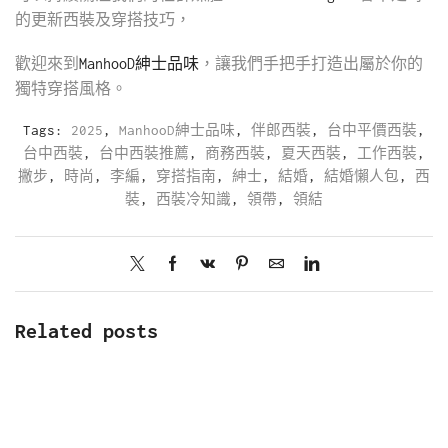
的更新西裝及穿搭技巧，
歡迎來到
ManhooD紳士品味
，讓我們手把手打造出屬於你的
獨特穿搭風格。
Tags:
2025
,
ManhooD紳士品味
,
伴郎西裝
,
台中平價西裝
,
台中西裝
,
台中西裝推薦
,
商務西裝
,
夏天西裝
,
工作西裝
,
撇步
,
時尚
,
李編
,
穿搭指南
,
紳士
,
結婚
,
結婚懶人包
,
西
裝
,
西裝冷知識
,
領帶
,
領結
Related posts