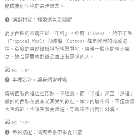
能成為你型格的最佳盟友。
❶ 選對材質：輕盈透氣是關鍵
夏季西裝的靈魂在於「布料」。亞麻（Linen）、熱帶羊毛
（Tropical Wool）與純棉（Cotton）都是經典的涼感選
擇。亞麻的自然皺感搭配輕薄質地，自帶一股休閒紳士氣
息，適合需要應對辦公室正裝需求的人。
❷ 半裡設計，讓身體會呼吸
傳統西裝內裡往往悶熱、不透氣，而「半裡」甚至「無裡」
設計的西裝在夏季尤其受到歡迎。減少內層布料，不僅重量
大幅減輕，也讓空氣更流通，穿起來不再悶汗淋漓。
❸ 色彩搭配：清爽色系帶來夏日感