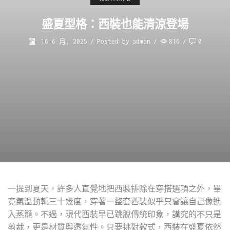
盛夏型格：西裝也能清涼登場
16 6 月, 2025
/
Posted by
admin
/
816
/
0
一提到夏天，許多人直覺地把西裝排除在穿搭選項之外，畢
竟氣溫動輒三十幾度，穿著一整套西裝似乎只會讓自己像進
入蒸籠。不過，現代西裝早已跳脫傳統印象，講究的不只是
剪裁，更是材質與透氣性。只要挑對款式，西裝在盛夏依然