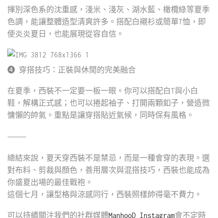
揮別深色系的沈重感，淺米、淺灰、湖水藍、橄欖綠等夏季
色調，能讓整體造型清爽許多。搭配白襯衫或簡單T恤，即
使炎炎夏日，也能展現從容自信。
❹ 穿搭技巧：正裝與休閒的完美融合
在夏季，西裝不一定要一板一眼。你可以搭配白T與小白
鞋，解構正式感；也可以捲起袖子、打開兩顆釦子，營造微
慵懶的帥氣。重點是讓穿搭貼近氣候，同時保有風格。
⸻
總結來說，夏天穿西裝不是禁忌，而是一種會穿的表現。選
對布料、剪裁與顏色，善用層次與混搭技巧，西裝也能成為
你盛夏出場的最佳戰袍。
這個七月，讓型格與涼感同行，西裝照樣帥得毫不費力。
可以持續關注我們的社群媒體
ManhooD Instagram
會不定時