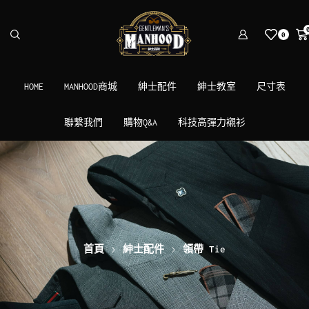
0
HOME
MANHOOD商城
紳士配件
紳士教室
尺寸表
聯繫我們
購物Q&A
科技高彈力襯衫
首頁
紳士配件
領帶 Tie