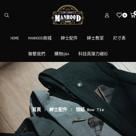
0
HOME
MANHOOD商城
紳士配件
紳士教室
尺寸表
聯繫我們
購物Q&A
科技高彈力襯衫
首頁
紳士配件
領結 Bow Tie