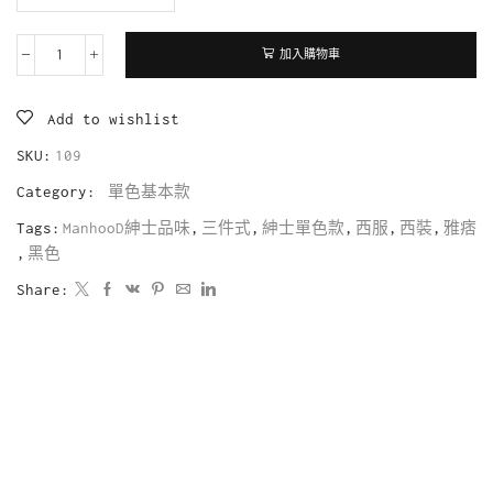
加入購物車
Add to wishlist
SKU:
109
Category:
單色基本款
Tags:
ManhooD紳士品味
,
三件式
,
紳士單色款
,
西服
,
西裝
,
雅痞
,
黑色
Share: