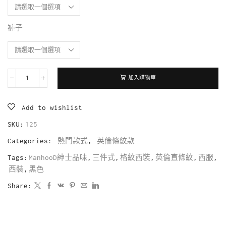
褲子
加入購物車
Add to wishlist
SKU:
125
Categories:
熱門款式
,
英倫條紋款
Tags:
ManhooD紳士品味
,
三件式
,
格紋西裝
,
英倫直條紋
,
西服
,
西裝
,
黑色
Share: