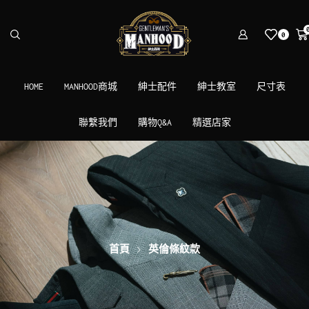
0
HOME
MANHOOD商城
紳士配件
紳士教室
尺寸表
聯繫我們
購物Q&A
精選店家
首頁
英倫條紋款