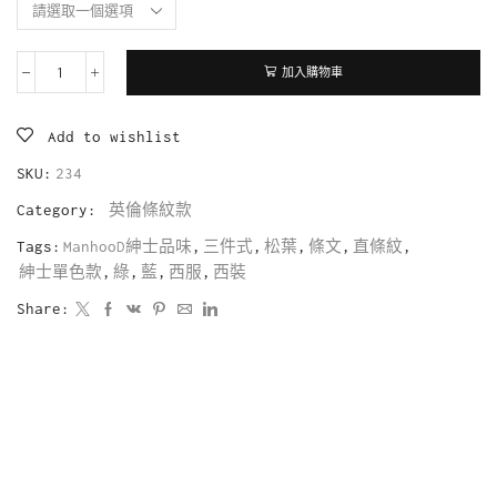
加入購物車
Add to wishlist
SKU:
234
Category:
英倫條紋款
Tags:
ManhooD紳士品味
,
三件式
,
松葉
,
條文
,
直條紋
,
紳士單色款
,
綠
,
藍
,
西服
,
西裝
Share: