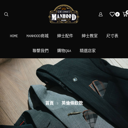
0
HOME
MANHOOD商城
紳士配件
紳士教室
尺寸表
聯繫我們
購物Q&A
精選店家
首頁
英倫條紋款