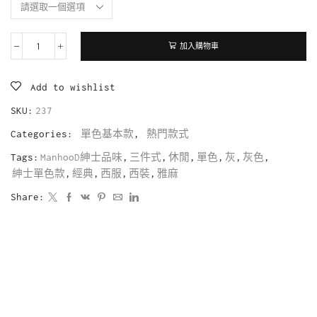
加入購物車
Add to wishlist
SKU:
237
Categories:
單色基本款
,
熱門款式
Tags:
ManhooD紳士品味
,
三件式
,
休閒
,
單色
,
灰
,
灰色
,
紳士單色款
,
經典
,
西服
,
西裝
,
雅麻
Share: