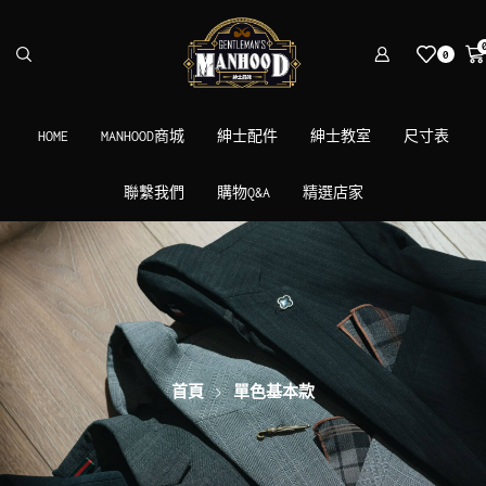
0
HOME
MANHOOD商城
紳士配件
紳士教室
尺寸表
聯繫我們
購物Q&A
精選店家
首頁
單色基本款