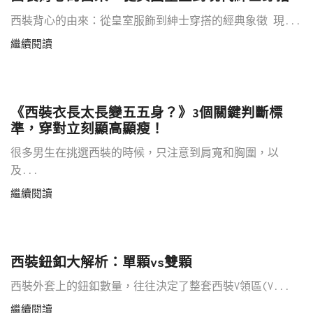
西裝背心的由來：從皇室服飾到紳士穿搭的經典象徵 現...
繼續閱讀
《西裝衣長太長變五五身？》3個關鍵判斷標
準，穿對立刻顯高顯瘦！
很多男生在挑選西裝的時候，只注意到肩寬和胸圍，以
及...
繼續閱讀
西裝鈕釦大解析：單顆vs雙顆
西裝外套上的鈕釦數量，往往決定了整套西裝V領區(V...
繼續閱讀