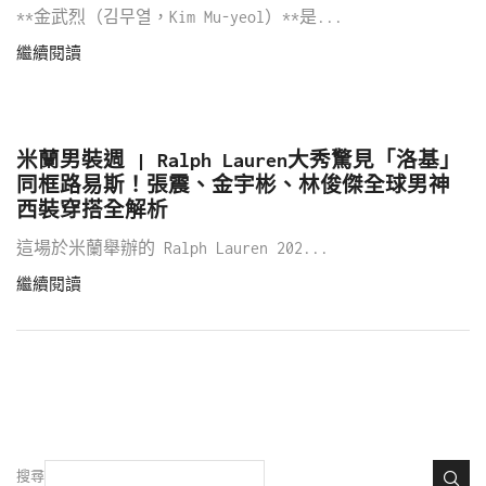
**金武烈（김무열，Kim Mu-yeol）**是...
繼續閱讀
米蘭男裝週 | Ralph Lauren大秀驚見「洛基」
同框路易斯！張震、金宇彬、林俊傑全球男神
西裝穿搭全解析
這場於米蘭舉辦的 Ralph Lauren 202...
繼續閱讀
搜尋