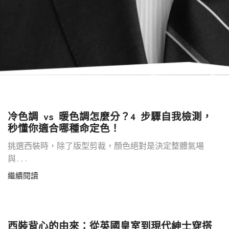
冷色調 vs 暖色調怎麼分？4 步驟自我檢測，
秒懂你適合哪種命定色！
挑選西裝時，除了版型剪裁，顏色絕對是決定整體氣場
與...
繼續閱讀
西裝背心的由來：從英國皇室到現代紳士穿搭