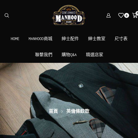
0
HOME
MANHOOD商城
紳士配件
紳士教室
尺寸表
聯繫我們
購物Q&A
精選店家
首頁
英倫條紋款