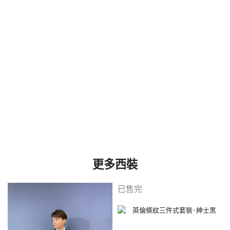
英倫直條紋三件式套裝-森夜綠
NT$
4,980
NT$
2,980
選擇規格
公司行號或團體訂購可與我們聯繫到府
服務
西裝是最能襯托男人品味的裝扮， 而我們是讓每位男孩蛻
變成男人的開始。