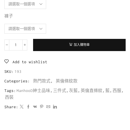
褲子
加入購物車
Add to wishlist
SKU:
193
Categories:
熱門款式
,
英倫條紋款
Tags:
ManhooD紳士品味
,
三件式
,
灰藍
,
英倫直條紋
,
藍
,
西服
,
西裝
Share: